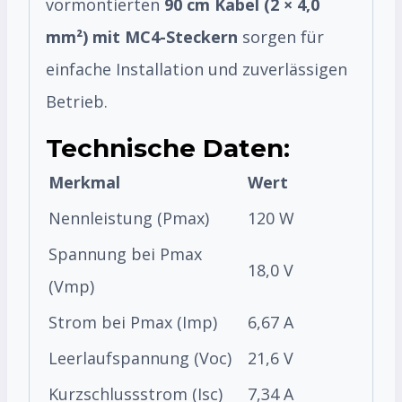
vormontierten
90 cm Kabel (2 × 4,0
mm²) mit MC4-Steckern
sorgen für
einfache Installation und zuverlässigen
Betrieb.
Technische Daten:
Merkmal
Wert
Nennleistung (Pmax)
120 W
Spannung bei Pmax
18,0 V
(Vmp)
Strom bei Pmax (Imp)
6,67 A
Leerlaufspannung (Voc)
21,6 V
Kurzschlussstrom (Isc)
7,34 A