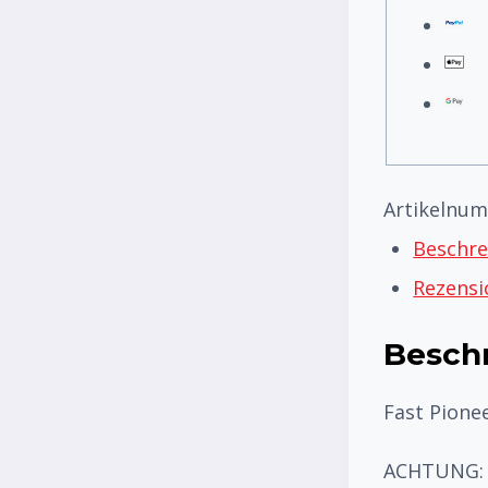
Artikelnu
Beschr
Rezensi
Besch
Fast Pione
ACHTUNG: B