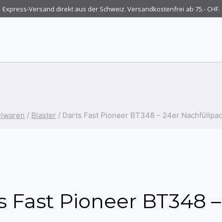
Express-Versand direkt aus der Schweiz. Versandkostenfrei ab 75.- CHF.
elwaren
/
Blaster
/
Darts Fast Pioneer BT348 – 24er Nachfüllpa
s Fast Pioneer BT348 