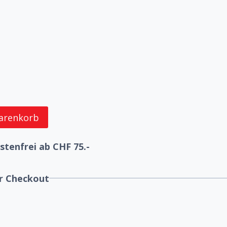
arenkorb
tenfrei ab CHF 75.-
er Checkout
ck