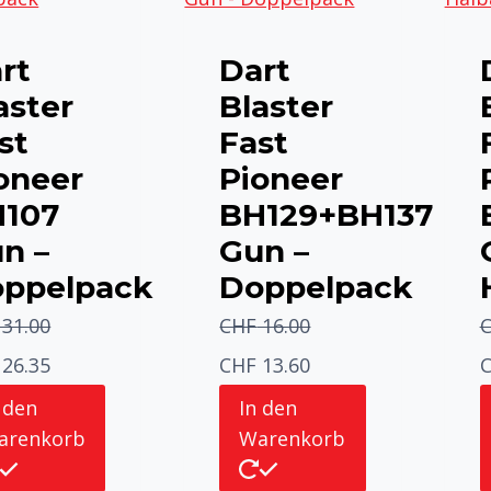
rt
Dart
aster
Blaster
st
Fast
oneer
Pioneer
107
BH129+BH137
n –
Gun –
ppelpack
Doppelpack
31.00
CHF
16.00
rünglicher
Aktueller
Ursprünglicher
Aktueller
U
26.35
CHF
13.60
s
Preis
Preis
Preis
P
 den
In den
arenkorb
Warenkorb
ist:
war:
ist:
w
31.00
CHF 26.35.
CHF 16.00
CHF 13.60.
C