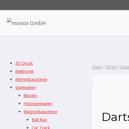
Zum
Inhalt
springen
3D Druck
Start
/
Shop
/
Spi
Elektronik
Klemmbausteine
Spielwaren
Blaster
Holzspielwaren
Magnetbausteine
Dart
Ball Run
Car Track