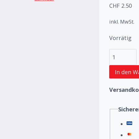
CHF
2.50
inkl. MwSt.
Vorrätig
Darts
Fast
In den W
Pioneer
BT348
Versandkos
-
Sicher
24er
Nachfüllpa
Menge