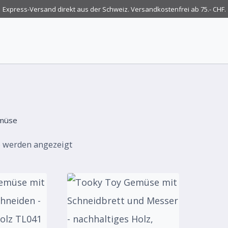
Express-Versand direkt aus der Schweiz. Versandkostenfrei ab 75.- CHF.
müse
e werden angezeigt