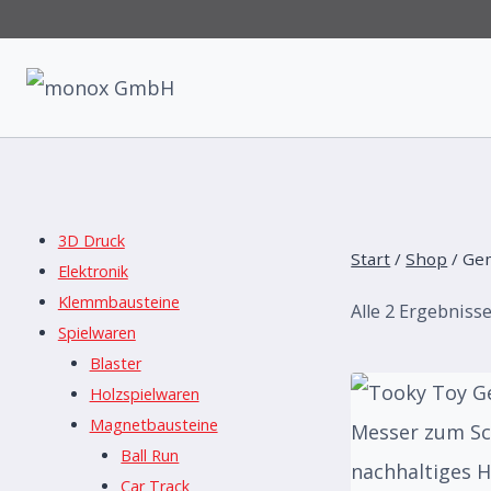
Zum
Inhalt
springen
3D Druck
Start
/
Shop
/
Ge
Elektronik
Klemmbausteine
Alle 2 Ergebniss
Spielwaren
Blaster
Holzspielwaren
Magnetbausteine
Ball Run
Car Track