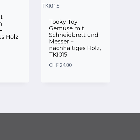
t
Tooky Toy
m
Gemüse mit
–
Schneidbrett und
es Holz
Messer –
nachhaltiges Holz,
TKI015
CHF
24.00